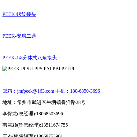
PEEK-螺纹接头
PEEK-安培二通
PEEK-1/8分体式八角接头
邮箱：jmfpeek@163.com
手机：180-6850-3696
地址：常州市武进区牛塘镇誉洋路28号
李保龙(总经理):18068503696
韦雪颍(销售经理):13511674755
王杰(销售经理):18068753901