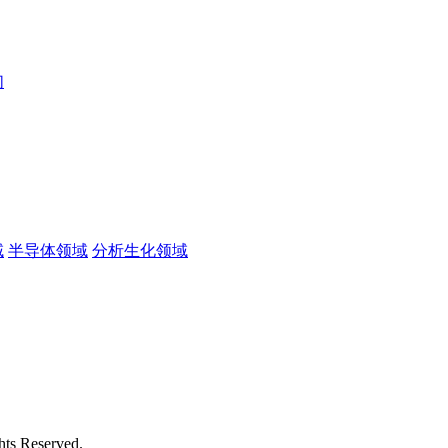
们
域
半导体领域
分析生化领域
 Reserved.
苏ICP备2026032423号