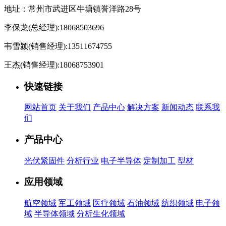
地址：常州市武进区牛塘镇誉洋路28号
李保龙(总经理):18068503696
韦雪颍(销售经理):13511674755
王杰(销售经理):18068753901
快速链接
网站首页
关于我们
产品中心
解决方案
新闻动态
联系我
们
产品中心
光伏紧固件
分析行业
电子半导体
定制加工
型材
应用领域
航空领域
军工领域
医疗领域
石油领域
纺织领域
电子领
域
半导体领域
分析生化领域