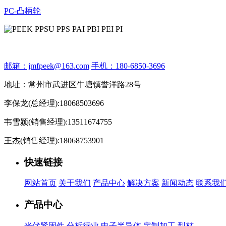
PC-凸柄轮
邮箱：jmfpeek@163.com
手机：180-6850-3696
地址：常州市武进区牛塘镇誉洋路28号
李保龙(总经理):18068503696
韦雪颍(销售经理):13511674755
王杰(销售经理):18068753901
快速链接
网站首页
关于我们
产品中心
解决方案
新闻动态
联系我
产品中心
光伏紧固件
分析行业
电子半导体
定制加工
型材