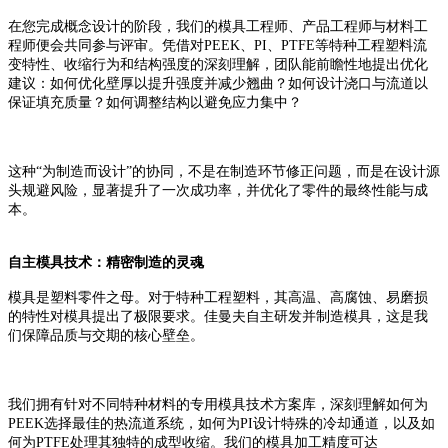
在您完成概念设计的阶段，我们的模具工程师、产品工程师与材料工
程师便会共同参与评审。凭借对
PEEK、PI、PTFE等特种工程塑料流
变特性、收缩行为和结构强度的深刻理解，团队能前瞻性地提出优化
建议：如何优化壁厚以提升强度并减少翘曲？如何设计浇口与流道以
保证填充质量？如何调整结构以避免应力集中？
这种
“为制造而设计”的协同，不是在制造环节修正问题，而是在设计源
头规避风险，显著提升了一次成功率，并优化了零件的最终性能与成
本。
自主模具技术：精密制造的灵魂
模具是塑料零件之母。对于特种工程塑料，其高温、高腐蚀、易磨损
的特性对模具提出了极限要求。佳曼夫自主研发并制造模具，这是我
们保障品质与交期的核心壁垒。
我们拥有针对不同特种材料的专用模具技术方案库，深刻理解如何为
PEEK选择最佳的热流道系统，如何为PI设计特殊的冷却通道，以及如
何为PTFE处理其独特的成型收缩。我们的模具加工精度可达