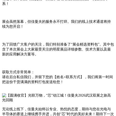
系！
展会虽然落幕，但佳曼夫的服务永不打烊。我们的线上技术通道将持
续为您开启！
为了回馈广大客户的关注，我们特别准备了“展会精选资料包”。其中包
含了本次展会上大家最受关注的明星展品详细参数、技术方案以及最
新的应用解决方案等。
获取方式非常简单：
请在后台私信我们，并留下您的【姓名+联系方式】，我们将第一时间
把这份干货满满的资料打包发送给您！
无论线上线下，佳曼夫始终以专业、热忱的态度，期待与您在光电与
半导体的赛道上继续携手并进，共创“芯”时代的美好未来！期待下一次