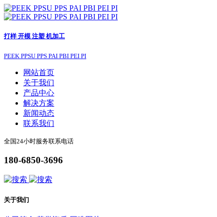
打样 开模 注塑 机加工
PEEK PPSU PPS PAI PBI PEI PI
网站首页
关于我们
产品中心
解决方案
新闻动态
联系我们
全国24小时服务联系电话
180-6850-3696
关于我们