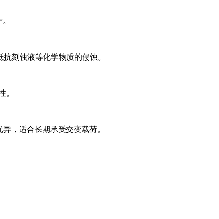
作。
可抵抗刻蚀液等化学物质的侵蚀。
。 ‌
性‌：优异，适合长期承受交变载荷。