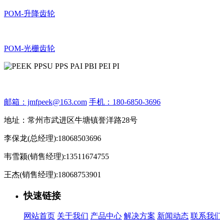
POM-升降齿轮
POM-光栅齿轮
邮箱：jmfpeek@163.com
手机：180-6850-3696
地址：常州市武进区牛塘镇誉洋路28号
李保龙(总经理):18068503696
韦雪颍(销售经理):13511674755
王杰(销售经理):18068753901
快速链接
网站首页
关于我们
产品中心
解决方案
新闻动态
联系我