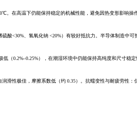
受160℃。在高温下仍能保持稳定的机械性能，避免因热变形影响操
稀硫酸<30%、氢氧化钠 <20%）有较好抵抗力。半导体制造中
（‌0.2%–0.25%‌），在潮湿环境中仍能保持高纯度和尺寸稳定性
与自润滑性‌极佳，摩擦系数低（约 ‌0.35‌）。抗蠕变性与耐疲劳