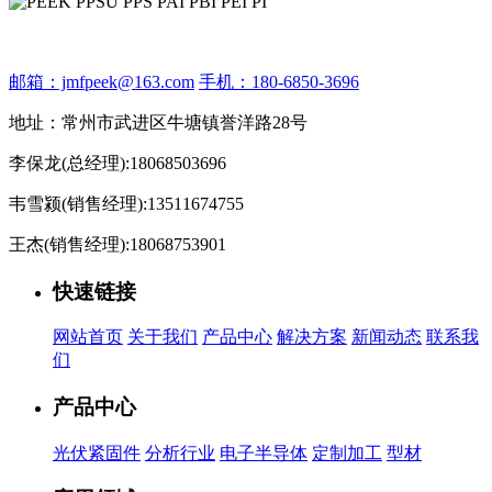
邮箱：jmfpeek@163.com
手机：180-6850-3696
地址：常州市武进区牛塘镇誉洋路28号
李保龙(总经理):18068503696
韦雪颍(销售经理):13511674755
王杰(销售经理):18068753901
快速链接
网站首页
关于我们
产品中心
解决方案
新闻动态
联系我
们
产品中心
光伏紧固件
分析行业
电子半导体
定制加工
型材