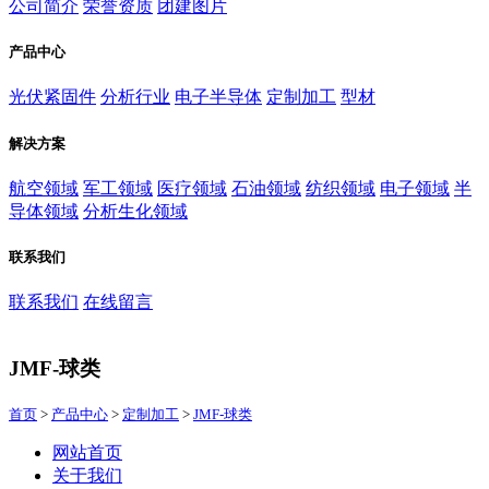
公司简介
荣誉资质
团建图片
产品中心
光伏紧固件
分析行业
电子半导体
定制加工
型材
解决方案
航空领域
军工领域
医疗领域
石油领域
纺织领域
电子领域
半
导体领域
分析生化领域
联系我们
联系我们
在线留言
JMF-球类
首页
>
产品中心
>
定制加工
>
JMF-球类
网站首页
关于我们