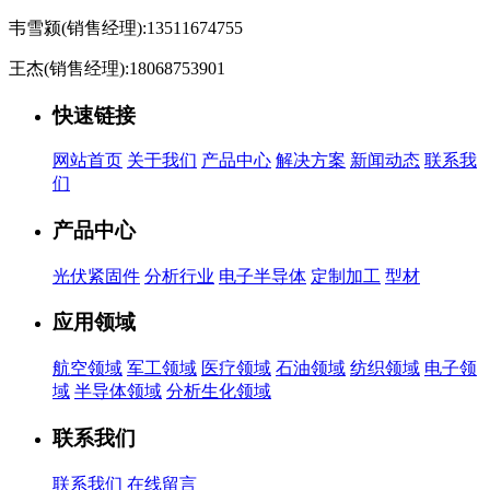
韦雪颍(销售经理):13511674755
王杰(销售经理):18068753901
快速链接
网站首页
关于我们
产品中心
解决方案
新闻动态
联系我
们
产品中心
光伏紧固件
分析行业
电子半导体
定制加工
型材
应用领域
航空领域
军工领域
医疗领域
石油领域
纺织领域
电子领
域
半导体领域
分析生化领域
联系我们
联系我们
在线留言