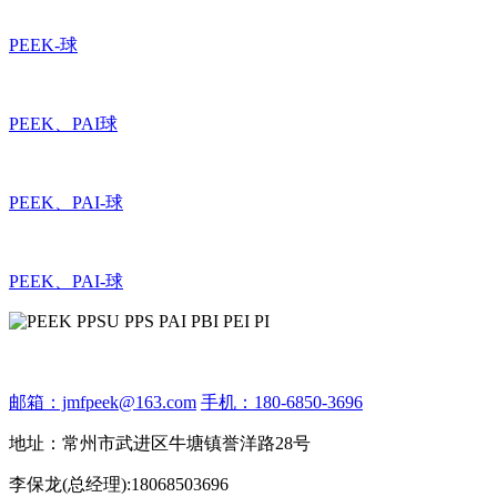
PEEK-球
PEEK、PAI球
PEEK、PAI-球
PEEK、PAI-球
邮箱：jmfpeek@163.com
手机：180-6850-3696
地址：常州市武进区牛塘镇誉洋路28号
李保龙(总经理):18068503696