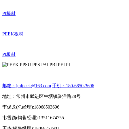
PI棒材
PEEK板材
PI板材
邮箱：jmfpeek@163.com
手机：180-6850-3696
地址：常州市武进区牛塘镇誉洋路28号
李保龙(总经理):18068503696
韦雪颍(销售经理):13511674755
王杰(销售经理):18068753901