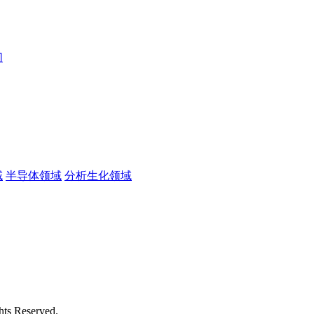
们
域
半导体领域
分析生化领域
 Reserved.
苏ICP备2026032423号