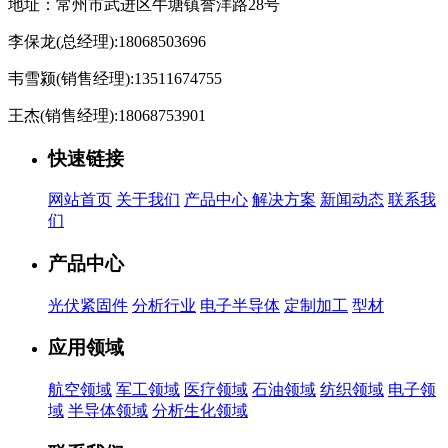
地址：常州市武进区牛塘镇誉洋路28号
李保龙(总经理):18068503696
韦雪颍(销售经理):13511674755
王杰(销售经理):18068753901
快速链接
网站首页
关于我们
产品中心
解决方案
新闻动态
联系我
们
产品中心
光伏紧固件
分析行业
电子半导体
定制加工
型材
应用领域
航空领域
军工领域
医疗领域
石油领域
纺织领域
电子领
域
半导体领域
分析生化领域