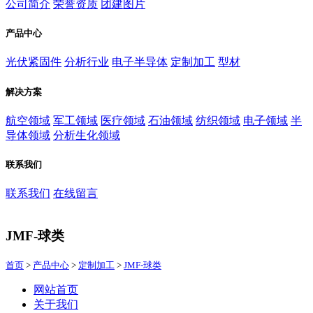
公司简介
荣誉资质
团建图片
产品中心
光伏紧固件
分析行业
电子半导体
定制加工
型材
解决方案
航空领域
军工领域
医疗领域
石油领域
纺织领域
电子领域
半
导体领域
分析生化领域
联系我们
联系我们
在线留言
JMF-球类
首页
>
产品中心
>
定制加工
>
JMF-球类
网站首页
关于我们